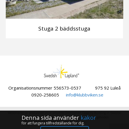
Stuga 2 bäddsstuga
Organisationsnummer 556573-0537
975 92 Luleå
0920-258605
info@klubbviken.se
Webbmallen är producerad inom projektet Destination Capacity Building in Swedish
Denna sida använder
kakor
Lapland, delfinansierat av Europeiska regionala utvecklingsfonden
för att fungera tillfredställande för dig.