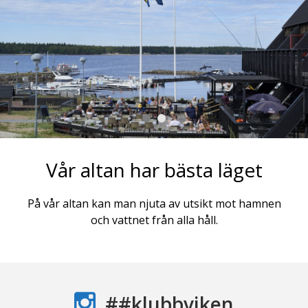
Vår altan har bästa läget
här!
På vår altan kan man njuta av utsikt mot hamnen
För
och vattnet från alla håll.
##klubbviken